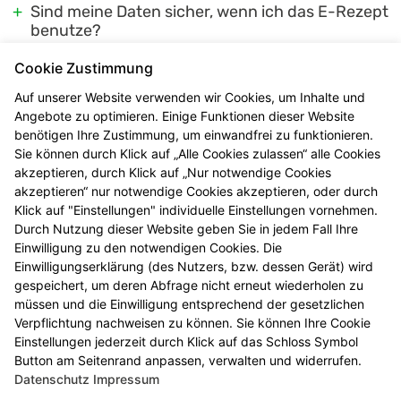
Sind meine Daten sicher, wenn ich das E-Rezept
benutze?
Ist es möglich, für andere Personen E-Rezepte
Cookie Zustimmung
mit der elektronischen Gesundheitskarte
einzulösen?
Auf unserer Website verwenden wir Cookies, um Inhalte und
Angebote zu optimieren. Einige Funktionen dieser Website
Muss die Karte für den E-Rezept-Abruf
benötigen Ihre Zustimmung, um einwandfrei zu funktionieren.
physisch im Kartenleser stecken oder ist ein
Sie können durch Klick auf „Alle Cookies zulassen“ alle Cookies
Abruf zum Beispiel über die
akzeptieren, durch Klick auf „Nur notwendige Cookies
Versichertennummer möglich?
akzeptieren“ nur notwendige Cookies akzeptieren, oder durch
Gibt es Ausnahmen beim E-Rezept oder werden
Klick auf "Einstellungen" individuelle Einstellungen vornehmen.
alle Verordnungen als E-Rezept angeboten?
Durch Nutzung dieser Website geben Sie in jedem Fall Ihre
Einwilligung zu den notwendigen Cookies. Die
Gibt es bald ausschließlich E-Rezepte?
Einwilligungserklärung (des Nutzers, bzw. dessen Gerät) wird
* Bis 12 Uhr vorbestellt sind die Produkte i.d.R. ab 16 Uhr
gespeichert, um deren Abfrage nicht erneut wiederholen zu
müssen und die Einwilligung entsprechend der gesetzlichen
abholbereit. Beachten Sie bitte die jeweiligen Öffnungszeiten.
Verpflichtung nachweisen zu können. Sie können Ihre Cookie
Vorbehaltlich der Lieferfähigkeit des Großhandels. Ausgenommen
Einstellungen jederzeit durch Klick auf das Schloss Symbol
sind Arzneimittel, die in der Apotheke hergestellt werden müssen
Button am Seitenrand anpassen, verwalten und widerrufen.
Datenschutz
Impressum
oder für die ein individueller Klärungsbedarf besteht, z. B. wenn